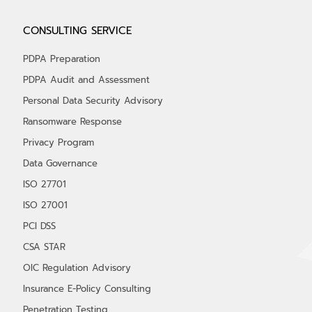
มาตรฐาน PCI DSS หรือ Payment Card
CONSULTING SERVICE
Industry Data Security Standard
ข
PDPA Preparation
PDPA Audit and Assessment
Personal Data Security Advisory
Ransomware Response
Privacy Program
Data Governance
ISO 27701
ISO 27001
PCI DSS
CSA STAR
OIC Regulation Advisory
Insurance E-Policy Consulting
Penetration Testing