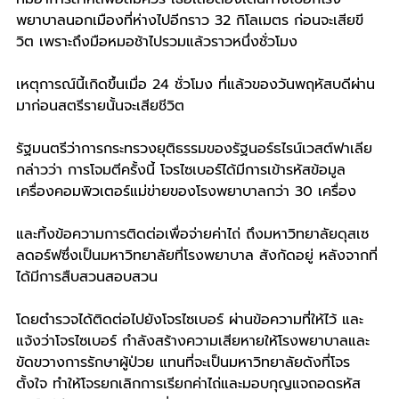
พยาบาลนอกเมืองที่ห่างไปอีกราว 32 กิโลเมตร ก่อนจะเสียขี
วิต เพราะถึงมือหมอช้าไปรวมแล้วราวหนึ่งชั่วโมง
เหตุการณ์นี้เกิดขึ้นเมื่อ 24 ชั่วโมง ที่แล้วของวันพฤหัสบดีผ่าน
มาก่อนสตรีรายนั้นจะเสียชีวิต 
รัฐมนตรีว่าการกระทรวงยุติธรรมของรัฐนอร์ธไรน์เวสต์ฟาเลีย 
กล่าวว่า การโจมตีครั้งนี้ โจรไซเบอร์ได้มีการเข้ารหัสข้อมูล
เครื่องคอมพิวเตอร์แม่ข่ายของโรงพยาบาลกว่า 30 เครื่อง 
และทิ้งข้อความการติดต่อเพื่อจ่ายค่าไถ่ ถึงมหาวิทยาลัยดุสเซ
ลดอร์ฟซึ่งเป็นมหาวิทยาลัยที่โรงพยาบาล สังกัดอยู่ หลังจากที่
ได้มีการสืบสวนสอบสวน 
โดยตำรวจได้ติดต่อไปยังโจรไซเบอร์ ผ่านข้อความที่ให้ไว้ และ
แจ้งว่าโจรไซเบอร์ กำลังสร้างความเสียหายให้โรงพยาบาลและ
ขัดขวางการรักษาผู้ป่วย แทนที่จะเป็นมหาวิทยาลัยดังที่โจร
ตั้งใจ ทำให้โจรยกเลิกการเรียกค่าไถ่และมอบกุญแจถอดรหัส