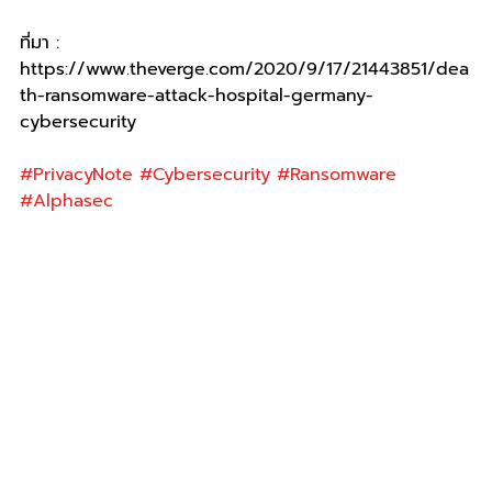
ที่มา : 
https://www.theverge.com/2020/9/17/21443851/dea
th-ransomware-attack-hospital-germany-
cybersecurity
#PrivacyNote
#Cybersecurity
#Ransomware
#Alphasec