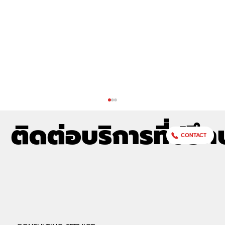
ติดต่อบริการที่ปรึก
CONTACT
อัลฟ่าเซค (ALPHASEC) ร่วมออกบูธกับ