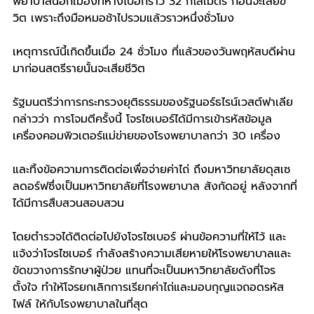
พยาบาลนอกเมืองที่ห่างไปอีกราว 32 กิโลเมตร ก่อนจะเสียขี
วิต เพราะถึงมือหมอช้าไปรวมแล้วราวหนึ่งชั่วโมง
เหตุการณ์นี้เกิดขึ้นเมื่อ 24 ชั่วโมง ที่แล้วของวันพฤหัสบดีผ่าน
มาก่อนสตรีรายนั้นจะเสียชีวิต 
รัฐมนตรีว่าการกระทรวงยุติธรรมของรัฐนอร์ธไรน์เวสต์ฟาเลีย 
กล่าวว่า การโจมตีครั้งนี้ โจรไซเบอร์ได้มีการเข้ารหัสข้อมูล
เครื่องคอมพิวเตอร์แม่ข่ายของโรงพยาบาลกว่า 30 เครื่อง 
และทิ้งข้อความการติดต่อเพื่อจ่ายค่าไถ่ ถึงมหาวิทยาลัยดุสเซ
ลดอร์ฟซึ่งเป็นมหาวิทยาลัยที่โรงพยาบาล สังกัดอยู่ หลังจากที่
ได้มีการสืบสวนสอบสวน 
โดยตำรวจได้ติดต่อไปยังโจรไซเบอร์ ผ่านข้อความที่ให้ไว้ และ
แจ้งว่าโจรไซเบอร์ กำลังสร้างความเสียหายให้โรงพยาบาลและ
ขัดขวางการรักษาผู้ป่วย แทนที่จะเป็นมหาวิทยาลัยดังที่โจร
ตั้งใจ ทำให้โจรยกเลิกการเรียกค่าไถ่และมอบกุญแจถอดรหัส
ไฟล์ ให้กับโรงพยาบาลในที่สุด