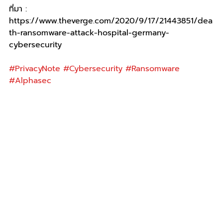
ที่มา : 
https://www.theverge.com/2020/9/17/21443851/dea
th-ransomware-attack-hospital-germany-
cybersecurity
#PrivacyNote
#Cybersecurity
#Ransomware
#Alphasec