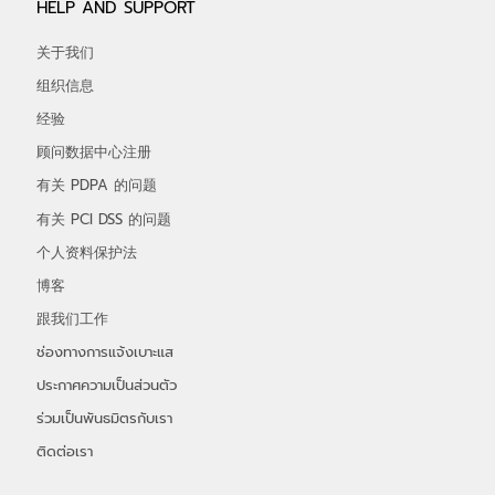
HELP AND SUPPORT
关于我们
组织信息
经验
顾问数据中心注册
有关 PDPA 的问题
有关 PCI DSS 的问题
个人资料保护法
博客
跟我们工作
ช่องทางการแจ้งเบาะแส
ประกาศความเป็นส่วนตัว
ร่วมเป็นพันธมิตรกับเรา
ติดต่อเรา