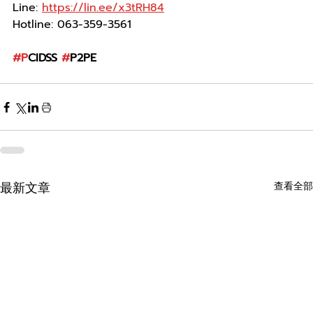
Line: 
https://lin.ee/x3tRH84
Hotline: 063-359-3561 
#P
CIDSS 
#
P2PE
最新文章
查看全部