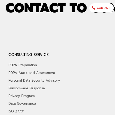
CONTACT TO CO
CONTACT
มาตรฐาน PCI DSS หรือ Payment Card
CONSULTING SERVICE
Industry Data Security Standard
ข
PDPA Preparation
PDPA Audit and Assessment
Personal Data Security Advisory
Ransomware Response
Privacy Program
Data Governance
ISO 27701