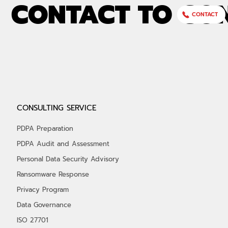
CONTACT TO CO
CONTACT
มาตรฐาน PCI DSS หรือ Payment Card
CONSULTING SERVICE
Industry Data Security Standard
ข
PDPA Preparation
PDPA Audit and Assessment
Personal Data Security Advisory
Ransomware Response
Privacy Program
Data Governance
ISO 27701