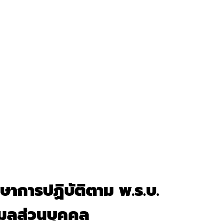
กษาการปฏิบัติตาม พ.ร.บ.
มูลส่วนบุคคล