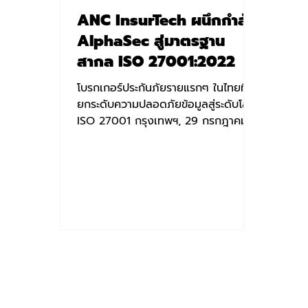
ANC InsurTech ผนึกกำลัง
AlphaSec สู่มาตรฐาน
สากล ISO 27001:2022
โบรกเกอร์ประกันภัยรายแรกๆ ในไทยที่
ยกระดับความปลอดภัยข้อมูลสู่ระดับโลก
ISO 27001 กรุงเทพฯ, 29 กรกฎาคม
2568 – ในยุคที่ประเทศไทยก้าวขึ้นสู่
อันดับที่ 7 ของโลกในดัชนี Global
Cybersecurity Index 2024 และภัย
คุกคามไซเบอร์ทวีความรุนแรง การ
ปกป้องข้อมูลส่วนบุคคลจึงเป็นหัวใจ
สำคัญของธุรกิจยุคดิจิทัล บริษัท เอ เอ็น
ซี โบรกเกอร์เรจ จำกัด (ANC
InsurTech) โบรกเกอร์ประกันภัย
ออนไลน์ชั้นนำ ตระหนักถึงความสำคัญนี้
จึงได้จับมือกับ บริษัท อัลฟ่าเซค จำกัด
ผู้เชี่ยวชาญด้านการให้คำปรึกษาความมั่น