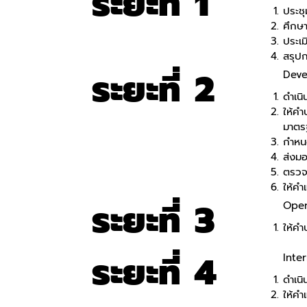
ระยะที่
1
ประชุ
ศึกษ
ประเ
สรุปก
ระยะที่
2
Deve
ดำเน
ให้ค
มาตร
กำหน
ส่งม
ตรวจท
ให้ค
ระยะที่
3
Oper
ให้ค
ระยะที่
4
Inte
ดำเน
ให้ค