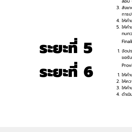
สอบ 
สังเ
การปร
ให้ค
ให้ค
ทบทว
ระยะที่
5
Fina
จัดป
ขอรั
ระยะที่
6
Prov
ให้ค
ให้ค
ให้ค
ดำเน