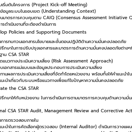
มเริ่มต้นโครงการ (Project Kick-off Meeting)
าข้อมูลระบบในขอบเขต (Understanding Context)
มินมาตรการควบคุมตาม CAIQ (Consensus Assessment Initiative Q
ารดำเนินงานที่จะต้องดำเนินการ
lop Policies and Supporting Documents
ินการทบทวนเอกสารนโยบายและขั้นตอนปฏิบัติด้านความมั่นคงปลอดภัย
ำปรึกษาในการปรับปรุงเอกสารและมาตรการด้านความมั่นคงปลอดภัยต่างๆที่
ฐาน CSA STAR
ดแนวทางประเมินความเสี่ยง (Risk Assessment Approach)
อบเอกสารแม่แบบและข้อมูลประกอบการประเมินความเสี่ยง
านผลการประเมินความเสี่ยงที่จัดทำโดยหน่วยงาน พร้อมทั้งให้คำแนะนำใ
ำแนะนำเกี่ยวกับระบบหรือแนวทางเพื่อแก้ไขปัญหาความมั่นคงปลอดภัย
ate the CSA STAR
ำปรึกษาให้กับหน่วยงาน ในการดำเนินการตามมาตรการควบคุมด้านความมั
rnal CSA STAR Audit, Management Review and Corrective Acti
ินการตรวจสอบภายใน
ำแนะนำในการคัดเลือกผู้ตรวจสอบ (Internal Auditor) ดำเนินการวาง