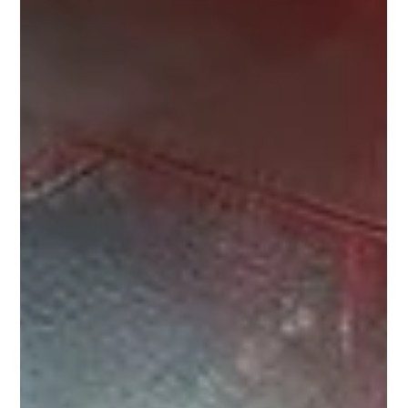
ANC InsurTech ผนึกกำลัง AlphaSec สู่
มาตรฐานสากล ISO 27001:2022
โบรกเกอร์ประกันภัยรายแรกๆ ในไทยที่ยกระดับความปลอดภัยข้อมูลสู่
ระดับโลก ISO 27001 กรุงเทพฯ, 29 กรกฎาคม 2568 – ในยุคที่
ประเทศไทยก้าวขึ้นสู่อันดับที่ 7 ของโลกในดัชนี Global
Cybersecurity Index 2024 และภัยคุกคามไซเบอร์ทวีความรุนแรง
การปกป้องข้อมูลส่วนบุคคลจึงเป็นหัวใจสำคัญของธุรกิจยุคดิจิทัล
บริษัท เอ เอ็น ซี โบรกเกอร์เรจ จำกัด (ANC InsurTech) โบรกเกอร์
ประกันภัยออนไลน์ชั้นนำ ตระหนักถึงความสำคัญนี้ จึงได้จับมือกับ
บริษัท อัลฟ่าเซค จำกัด ผู้เชี่ยวชาญด้านการให้คำปรึกษาความมั่นคง
ปลอดภ