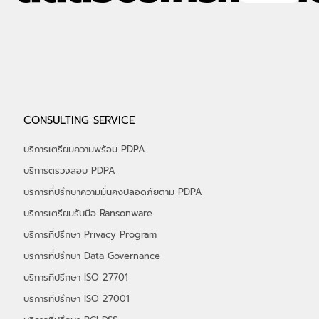
MDR: หยุดยั้งภัยคุกคามทางไซเบอร์ ด้วย
บริการตรวจจับและตอบสนองแบบครบ
วงจรจาก KROLL และ ALPHASEC
Responder
MDR: บริการที่ช่วยคุณหยุดยั้งภัยคุกคาม ตรวจจับ : ตรวจจับภัย
คุกคามได้รวดเร็ว แม่นยำ ผ่านเทคโนโลยีล้ำสมัย และทีมผู้เชี่ยวชาญ
ตอบสนอง :...