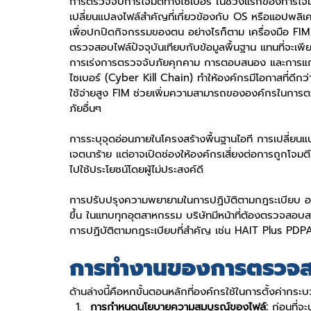
การตรวจจับการโจมตีทางไซเบอร์ ในช่วงแรกของการโจมต
เปลี่ยนแปลงไฟล์สำคัญที่เกี่ยวข้องกับ OS หรือแอปพลิเคช
เพื่อปกปิดกิจกรรมของตน อย่างไรก็ตาม เครื่องมือ FI
ตรวจสอบไฟล์ปัจจุบันเทียบกับข้อมูลพื้นฐาน แทนที่จะเ
การเร่งการตรวจจับภัยคุกคาม การตอบสนอง และการแก
ไซเบอร์ (Cyber Kill Chain) ทำให้องค์กรมีโอกาสที่ดีกว่
ใช้จ่ายสูง FIM ช่วยเพิ่มความสามารถขององค์กรในกา
ภัยอื่นๆ
การระบุจุดอ่อนภายในโครงสร้างพื้นฐานไอที การเปลี่ยนแป
เจตนาร้าย แต่อาจเปิดช่องให้องค์กรเสี่ยงต่อการถูกโจมตีโด
ไปใช้ประโยชน์โดยผู้ไม่ประสงค์ดี
การปรับปรุงความพยายามในการปฏิบัติตามกฎระเบียบ อง
ขึ้น ในแทบทุกอุตสาหกรรม บริษัทมีหน้าที่ต้องตรวจสอ
การปฏิบัติตามกฎระเบียบที่สำคัญ เช่น HAIT Plus PD
การทำงานของการตรวจส
ด้านล่างนี้คือหกขั้นตอนหลักที่องค์กรใช้ในการตั้งค่
การกำหนดนโยบายความสมบูรณ์ของไฟล์: 
ก่อนที่จ