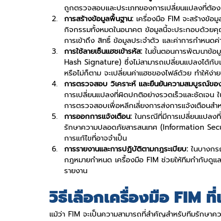
ถูกตรวจสอบและประเภทของการเปลี่ยนแปลงที่ต้อ
การสร้างข้อมูลพื้นฐาน: 
เครื่องมือ FIM จะสร้างข้อมู
กิจกรรมทั้งหมดในอนาคต ข้อมูลนี้จะประกอบด้วยคุ
การเข้าถึง สิทธิ์ ข้อมูลประจำตัว และค่าการกำหนดค่
การใช้ลายเซ็นแฮชเข้ารหัส:
 ในขั้นตอนการพัฒนาข้อมู
Hash Signature) ซึ่งไม่สามารถเปลี่ยนแปลงได้กับแต
หรือไม่ก็ตาม จะเปลี่ยนค่าแฮชของไฟล์ด้วย ทำให้
การตรวจสอบ วิเคราะห์ และยืนยันความสมบูรณ์ของ
การเปลี่ยนแปลงที่ผิดปกติอย่างรวดเร็วและชัดเจน 
การตรวจสอบเพื่อหลีกเลี่ยงการส่งการแจ้งเตือนสำห
การออกการแจ้งเตือน:
 ในกรณีที่มีการเปลี่ยนแปลงที
รักษาความปลอดภัยสารสนเทศ (Information Secur
การแก้ไขที่อาจจำเป็น
การรายงานและการปฏิบัติตามกฎระเบียบ:
 ในบางกรณ
กฎหมายกำหนด เครื้องมือ FIM ช่วยให้ทีมกำกับดูแล
รายงาน
วิธีเลือกเครื่องมือ FIM ท
แม้ว่า FIM จะเป็นความสามารถที่สำคัญสำหรับทีมรักษาคว