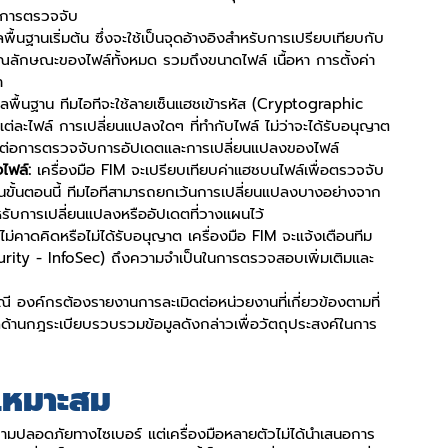
งการตรวจจับ
ลพื้นฐานเริ่มต้น ซึ่งจะใช้เป็นจุดอ้างอิงสำหรับการเปรียบเทียบกับ
ณลักษณะของไฟล์ทั้งหมด รวมถึงขนาดไฟล์ เนื้อหา การตั้งค่า
า
ลพื้นฐาน ทีมไอทีจะใช้ลายเซ็นแฮชเข้ารหัส (Cryptographic 
่ละไฟล์ การเปลี่ยนแปลงใดๆ ที่ทำกับไฟล์ ไม่ว่าจะได้รับอนุญาต
ง่ายต่อการตรวจจับการอัปเดตและการเปลี่ยนแปลงของไฟล์
ไฟล์:
 เครื่องมือ FIM จะเปรียบเทียบค่าแฮชบนไฟล์เพื่อตรวจจับ
ในขั้นตอนนี้ ทีมไอทีสามารถยกเว้นการเปลี่ยนแปลงบางอย่างจาก
รับการเปลี่ยนแปลงหรืออัปเดตที่วางแผนไว้
่ไม่คาดคิดหรือไม่ได้รับอนุญาต เครื่องมือ FIM จะแจ้งเตือนทีม
ity - InfoSec) ถึงความจำเป็นในการตรวจสอบเพิ่มเติมและ
ี องค์กรต้องรายงานการละเมิดต่อหน่วยงานที่เกี่ยวข้องตามที่
ด้านกฎระเบียบรวบรวมข้อมูลดังกล่าวเพื่อวัตถุประสงค์ในการ
ี่เหมาะสม
ามปลอดภัยทางไซเบอร์ แต่เครื่องมือหลายตัวไม่ได้นำเสนอการ