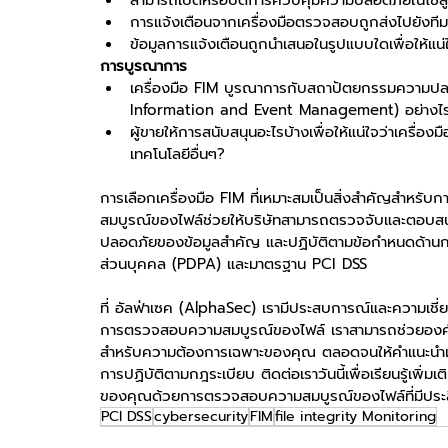
สามารถเปิดหรือปิดการควบคุมความปลอดภัยในโซลูชั
การแจ้งเตือนจากเครื่องมือตรวจสอบถูกส่งไปยังทีม
ข้อมูลการแจ้งเตือนถูกนำเสนอในรูปแบบใดเพื่อให้แน่
การบูรณาการ
เครื่องมือ FIM บูรณาการกับสถาปัตยกรรมความปลอด
Information and Event Management) อย่างไ
ผู้ขายให้การสนับสนุนอะไรบ้างเพื่อให้แน่ใจว่าเครื่
เทคโนโลยีอื่นๆ?
การเลือกเครื่องมือ FIM ที่เหมาะสมเป็นสิ่งสำคัญสำหรั
สมบูรณ์ของไฟล์ช่วยให้บริษัทสามารถตรวจจับและตอบสน
ปลอดภัยของข้อมูลสำคัญ และปฏิบัติตามข้อกำหนดด้านการ
ส่วนบุคคล (PDPA) และมาตรฐาน PCI DSS
ที่ อัลฟ่าเซค (AlphaSec) เรามีประสบการณ์และความเช
การตรวจสอบความสมบูรณ์ของไฟล์ เราสามารถช่วยองค์กรข
สำหรับความต้องการเฉพาะของคุณ ตลอดจนให้คำแนะนำเกี
การปฏิบัติตามกฎระเบียบ ติดต่อเราวันนี้เพื่อเรียนรู้เพิ่มเ
ของคุณด้วยการตรวจสอบความสมบูรณ์ของไฟล์ที่มีประ
PCI DSS
cybersecurity
FIM
file integrity Monitoring