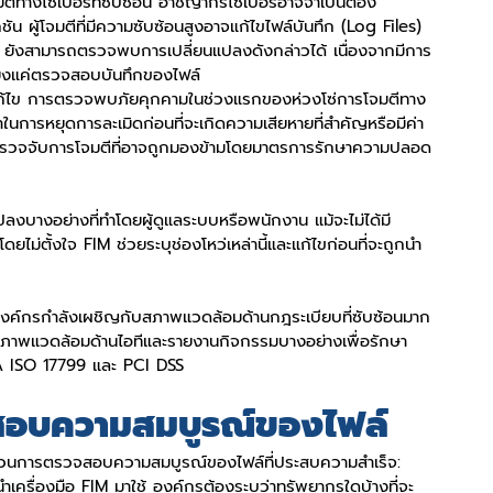
ีทางไซเบอร์ที่ซับซ้อน อาชญากรไซเบอร์อาจจำเป็นต้อง
ัน ผู้โจมตีที่มีความซับซ้อนสูงอาจแก้ไขไฟล์บันทึก (Log Files) 
M ยังสามารถตรวจพบการเปลี่ยนแปลงดังกล่าวได้ เนื่องจากมีการ
พียงแค่ตรวจสอบบันทึกของไฟล์
้ไข การตรวจพบภัยคุกคามในช่วงแรกของห่วงโซ่การโจมตีทาง
าในการหยุดการละเมิดก่อนที่จะเกิดความเสียหายที่สำคัญหรือมีค่า
รตรวจจับการโจมตีที่อาจถูกมองข้ามโดยมาตรการรักษาความปลอด
ลงบางอย่างที่ทำโดยผู้ดูแลระบบหรือพนักงาน แม้จะไม่ได้มี
ยไม่ตั้งใจ FIM ช่วยระบุช่องโหว่เหล่านี้และแก้ไขก่อนที่จะถูกนำ
ค์กรกำลังเผชิญกับสภาพแวดล้อมด้านกฎระเบียบที่ซับซ้อนมาก
บสภาพแวดล้อมด้านไอทีและรายงานกิจกรรมบางอย่างเพื่อรักษา
PA ISO 17799 และ PCI DSS
อบความสมบูรณ์ของไฟล์
ากระบวนการตรวจสอบความสมบูรณ์ของไฟล์ที่ประสบความสำเร็จ:
ะนำเครื่องมือ FIM มาใช้ องค์กรต้องระบุว่าทรัพยากรใดบ้างที่จะ