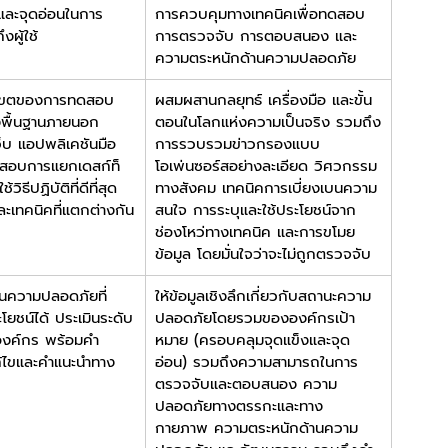
 และจุดอ่อนในการ
การควบคุมทางเทคนิคเพื่อทดสอบ
งผู้ใช้
การตรวจจับ การตอบสนอง และ
ความตระหนักด้านความปลอดภัย
อบเขตของการทดสอบ 
ผสมผสานกลยุทธ์ เครื่องมือ และขั้น
งพื้นฐานภายนอก 
ตอนในโลกแห่งความเป็นจริง รวมถึง
็บ แอปพลิเคชันมือ
การรวบรวมข่าวกรองแบบ
สอบการแยกเดสก์ท็
โอเพ่นซอร์สอย่างละเอียด วิศวกรรม
ิธีปฏิบัติที่ดีที่สุด
ทางสังคม เทคนิคการเบี่ยงเบนความ
ละเทคนิคที่แตกต่างกัน
สนใจ การระบุและใช้ประโยชน์จาก
ช่องโหว่ทางเทคนิค และการขโมย
ข้อมูล โดยมั่นใจว่าจะไม่ถูกตรวจจับ
้านความปลอดภัยที่
ให้ข้อมูลเชิงลึกเกี่ยวกับสถานะความ
โยชน์ได้ ประเมินระดับ
ปลอดภัยโดยรวมขององค์กรเป้า
อองค์กร พร้อมคำ
หมาย (ครอบคลุมจุดแข็งและจุด
้ไขและคำแนะนำทาง
อ่อน) รวมถึงความสามารถในการ
ตรวจจับและตอบสนอง ความ
ปลอดภัยทางตรรกะและทาง
กายภาพ ความตระหนักด้านความ