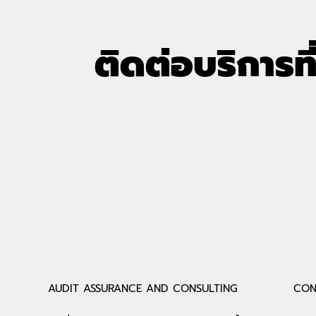
ติดต่อบริการที
COM7 ยกระดับความปลอดภัย
อัลฟ่าเซค 
ข้อมูลขั้นสูงสุด คว้าใบรับรอง
ออกบูธกับ 
ISO/IEC 27001:2022 ตอกย้ำ
THAIDEF-EX
ความเชื่อมั่นธุรกิจค้าปลีกไอที
"รมว.พาณิชย์
โดยมี ‘ALPHASEC’ เป็นที่
พร้อมรับฟัง
ปรึกษาผู้อยู่เบื้องหลังความ
depa กว่า 
สำเร็จ
AUDIT ASSURANCE AND CONSULTING
CON