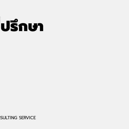
่ปรึกษา
(ALPHASEC) ร่วม
ถอดรหัสอนาคตความปลอดภ
depa ในงาน
ไซเบอร์: คำสั่งบริหารสหรัฐฯ 
 2026 รับเกียรติ
2026 สู่การรับมือภัยคุกคาม
" เยี่ยมชมบูธ
ยุค Post-Quantum (PQC)
สิทธิประโยชน์ จาก
50%
SULTING SERVICE