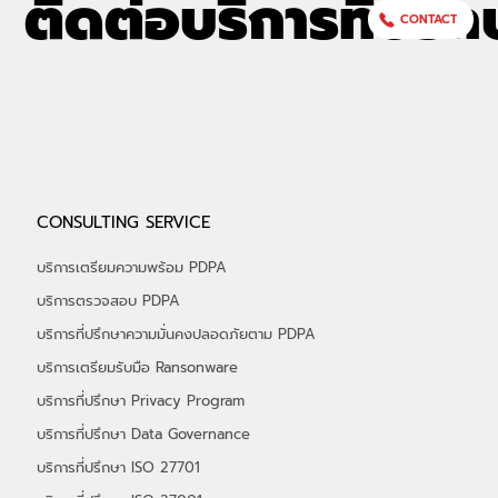
ติดต่อบริการที่ปรึก
CONTACT
อัลฟ่าเซค (ALPHASEC) ร่วมออกบูธกับ
CONSULTING SERVICE
depa ในงาน THAIDEF-EX 2026 รับ
เกียรติ "รมว.พาณิชย์" เยี่ยมชมบูธ พร้อมรับ
บริการเตรียมความพร้อม PDPA
ฟังสิทธิประโยชน์ จาก depa กว่า 50%
บริการตรวจสอบ PDPA
บริการที่ปรึกษาความมั่นคงปลอดภัยตาม PDPA
บริการเตรียมรับมือ Ransonware
บริการที่ปรึกษา Privacy Program
บริการที่ปรึกษา Data Governance
บริการที่ปรึกษา ISO 27701