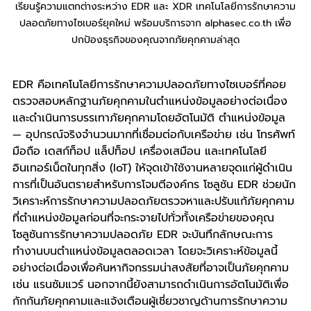
เรียนรู้ความแตกต่างระหว่าง EDR และ XDR เทคโนโลยีการรักษาความ
ปลอดภัยทางไซเบอร์ยุคใหม่ พร้อมบริการจาก alphasec.co.th เพื่อ
ปกป้องธุรกิจของคุณจากภัยคุกคามล่าสุด
EDR คือเทคโนโลยีการรักษาความปลอดภัยทางไซเบอร์ที่คอย
ตรวจสอบหลักฐานภัยคุกคามในตำแหน่งข้อมูลอย่างต่อเนื่อง
และดําเนินการบรรเทาภัยคุกคามโดยอัตโนมัติ ตำแหน่งข้อมูล 
— อุปกรณ์จริงจํานวนมากที่เชื่อมต่อกับเครือข่าย เช่น โทรศัพท์
มือถือ เดสก์ท็อป แล็ปท็อป เครื่องเสมือน และเทคโนโลยี
อินเทอร์เน็ตในทุกสิ่ง (IoT) ให้จุดเข้าใช้งานหลายจุดแก่ผู้ดําเนิน
การที่เป็นอันตรายสําหรับการโจมตีองค์กร โซลูชัน EDR ช่วยนัก
วิเคราะห์การรักษาความปลอดภัยตรวจหาและปรับแก้ภัยคุกคาม
ที่ตำแหน่งข้อมูลก่อนที่จะกระจายไปทั่วทั้งเครือข่ายของคุณ
โซลูชันการรักษาความปลอดภัย EDR จะบันทึกลักษณะการ
ทำงานบนตำแหน่งข้อมูลตลอดเวลา โดยจะวิเคราะห์ข้อมูลนี้
อย่างต่อเนื่องเพื่อค้นหากิจกรรมน่าสงสัยที่อาจเป็นภัยคุกคาม 
เช่น แรนซัมแวร์ นอกจากนี้ยังสามารถดําเนินการอัตโนมัติเพื่อ
กักกันภัยคุกคามและแจ้งเตือนผู้เชี่ยวชาญด้านการรักษาความ