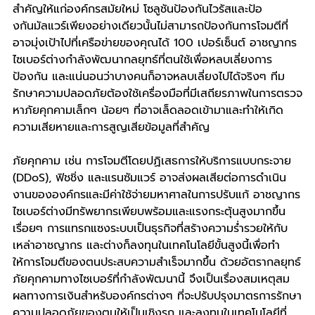
สําคัญให้แก่องค์กรสมัยใหม่ โซลูชันป้องกันไวรัสและป้อ
งกันมัลแวร์เพียงอย่างเดียวนั้นไม่สามารถป้องกันการโจมตีที่
อาจมุ่งเป้าไปที่เครือข่ายของคุณได้ 100 เปอร์เซ็นต์ อาชญากร
ไซเบอร์ต่างกําลังพัฒนากลยุทธ์ที่ตนใช้เพื่อหลบเลี่ยงการ
ป้องกัน และแน่นอนว่าบางคนก็อาจหลบเลี่ยงไปได้จริงๆ ทีม
รักษาความปลอดภัยต้องใช้เครื่องมือที่มีเสถียรภาพในการตรวจ
หาภัยคุกคามเล็กๆ น้อยๆ ที่อาจเล็ดลอดเข้ามาและทําให้เกิด
ความเสียหายและการสูญเสียข้อมูลที่สําคัญ
ภัยคุกคาม เช่น การโจมตีโดยปฏิเสธการให้บริการแบบกระจาย 
(DDoS), ฟิชชิ่ง และแรนซัมแวร์ อาจส่งผลเสียต่อการดําเนิน
งานขององค์กรและมีค่าใช้จ่ายมหาศาลในการปรับแก้ อาชญากร
ไซเบอร์ต่างมีทรัพยากรเพียบพร้อมและแรงกระตุ้นสูงมากขึ้น
เรื่อยๆ การแทรกแซงระบบเป็นธุรกิจที่สร้างความร่ำรวยให้กับ
เหล่าอาชญากร และต่างก็ลงทุนในเทคโนโลยีขั้นสูงนี้เพื่อทํา
ให้การโจมตีของตนประสบความสําเร็จมากขึ้น ด้วยอัตรากลยุทธ์
ภัยคุกคามทางไซเบอร์ที่กำลังพัฒนานี้ จึงเป็นเรื่องสมเหตุสม
ผลทางการเงินสำหรับองค์กรต่างๆ ที่จะปรับปรุงมาตรการรักษา
ความปลอดภัยของตนให้เป็นเชิงรุก และลงทุนในเทคโนโลยีที่