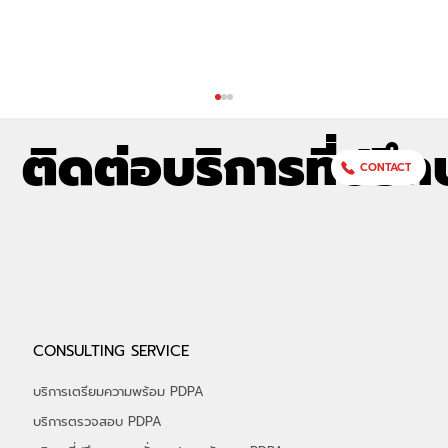
ติดต่อบริการที่ปรึก
CONTACT
อัลฟ่าเซค (ALPHASEC) ร่วมออกบูธกับ
CONSULTING SERVICE
depa ในงาน THAIDEF-EX 2026 รับ
เกียรติ "รมว.พาณิชย์" เยี่ยมชมบูธ พร้อมรับ
บริการเตรียมความพร้อม PDPA
ฟังสิทธิประโยชน์ จาก depa กว่า 50%
บริการตรวจสอบ PDPA