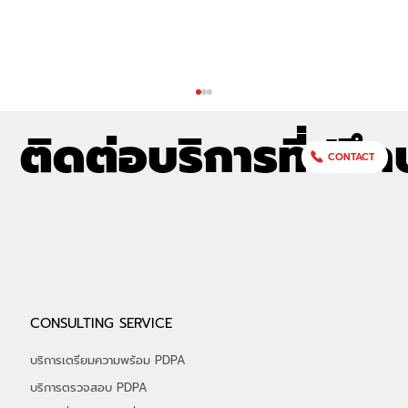
ติดต่อบริการที่ปรึก
CONTACT
อัลฟ่าเซค (ALPHASEC) ร่วมออกบูธกับ
CONSULTING SERVICE
depa ในงาน THAIDEF-EX 2026 รับ
เกียรติ "รมว.พาณิชย์" เยี่ยมชมบูธ พร้อมรับ
บริการเตรียมความพร้อม PDPA
ฟังสิทธิประโยชน์ จาก depa กว่า 50%
บริการตรวจสอบ PDPA