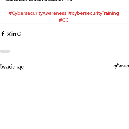
#CybersecurityAwareness
#cybersecurityTraining
#CC
โพสต์ล่าสุด
ดูทั้งหมด