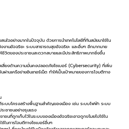
ามสนใจอย่างมากในปัจจุบัน ด้วยการนำเทคโนโลยีที่ทันสมัยมาใช้ใน
ังงานอัจฉริยะ ระบบสาธารณสุขอัจฉริยะ และอื่นๆ อีกมากมาย 
ต ทำให้ชีวิตของประชาชนสะดวกสบายและมีประสิทธิภาพมากยิ่งขึ้น
สี่ยงด้านความมั่นคงปลอดภัยไซเบอร์ (Cybersecurity) ที่เพิ่ม
อกันผ่านเครือข่ายอินเทอร์เน็ต ทำให้เป็นเป้าหมายของการโจมตีทาง
น
ีระบบโครงสร้างพื้นฐานสำคัญของเมือง เช่น ระบบไฟฟ้า ระบบ
ประชาชนอย่างรุนแรง
าชนที่ถูกเก็บไว้ในระบบของเมืองอัจฉริยะอาจถูกขโมยไปใช้ใน
ช้ในการโจมตีทางไซเบอร์อื่นๆ