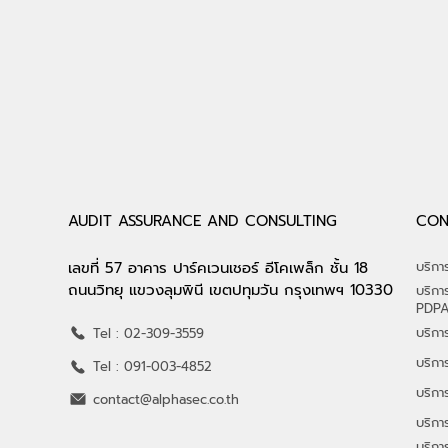
ISO/IEC 27001:2022 ตอกย้ำ
THAIDEF-EX
ความเชื่อมั่นธุรกิจค้าปลีกไอที
"รมว.พาณิชย์
โดยมี ‘ALPHASEC’ เป็นที่
พร้อมรับฟัง
ปรึกษาผู้อยู่เบื้องหลังความ
depa กว่า 
สำเร็จ
AUDIT ASSURANCE AND CONSULTING
CON
เลขที่ 57 อาคาร ปาร์คเวนเชอร์ อีโคเพล็ก ชั้น 18
บริก
ถนนวิทยุ แขวงลุมพินี เขตปทุมวัน กรุงเทพฯ 10330
บริกา
PDP
บริกา
Tel : 02-309-3559
บริกา
Tel : 091-003-4852
บริกา
contact@alphasec.co.th
บริกา
บริก