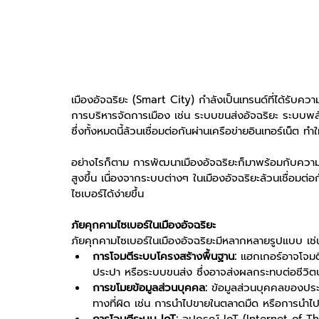
เมืองอัจฉริยะ (Smart City) กำลังเป็นเทรนด์ที่ได้รับคว
การบริหารจัดการเมือง เช่น ระบบขนส่งอัจฉริยะ ระบบพล
ซึ่งทั้งหมดนี้ล้วนเชื่อมต่อกันผ่านเครือข่ายอินเทอร์เน็
อย่างไรก็ตาม การพัฒนาเมืองอัจฉริยะก็มาพร้อมกับความเ
สูงขึ้น เนื่องจากระบบต่างๆ ในเมืองอัจฉริยะล้วนเชื่อมต่
ไซเบอร์ได้ง่ายขึ้น
ภัยคุกคามไซเบอร์ในเมืองอัจฉริยะ
ภัยคุกคามไซเบอร์ในเมืองอัจฉริยะมีหลากหลายรูปแบบ เช่
การโจมตีระบบโครงสร้างพื้นฐาน:
 แฮกเกอร์อาจโจมต
ประปา หรือระบบขนส่ง ซึ่งอาจส่งผลกระทบต่อชีวิต
การขโมยข้อมูลส่วนบุคคล:
 ข้อมูลส่วนบุคคลของประช
ทางที่ผิด เช่น การนำไปขายในตลาดมืด หรือการนำไปใ