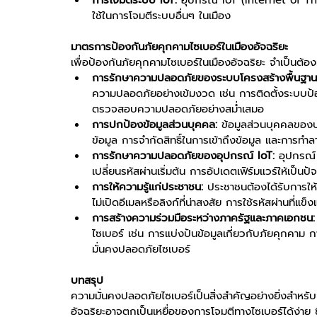
การโจมตีระบบ IoT:
 อุปกรณ์ IoT (Internet of Thi
ใช้ในการโจมตีระบบอื่นๆ ในเมือง
มาตรการป้องกันภัยคุกคามไซเบอร์ในเมืองอัจฉริยะ
เพื่อป้องกันภัยคุกคามไซเบอร์ในเมืองอัจฉริยะ จำเป็นต้
การรักษาความปลอดภัยของระบบโครงสร้างพื้นฐาน
ความปลอดภัยอย่างเข้มงวด เช่น การติดตั้งระบบป้อ
ตรวจสอบความปลอดภัยอย่างสม่ำเสมอ
การปกป้องข้อมูลส่วนบุคคล:
 ข้อมูลส่วนบุคคลของป
ข้อมูล การจำกัดสิทธิ์ในการเข้าถึงข้อมูล และการทำลาย
การรักษาความปลอดภัยของอุปกรณ์ IoT:
 อุปกรณ์
เปลี่ยนรหัสผ่านเริ่มต้น การอัปเดตเฟิร์มแวร์ให้เป็นป
การให้ความรู้แก่ประชาชน:
 ประชาชนต้องได้รับการให้
ไม่เปิดอีเมลหรือลิงก์ที่น่าสงสัย การใช้รหัสผ่านที่
การสร้างความร่วมมือระหว่างภาครัฐและภาคเอกชน:
ไซเบอร์ เช่น การแบ่งปันข้อมูลเกี่ยวกับภัยคุก
มั่นคงปลอดภัยไซเบอร์
บทสรุป
ความมั่นคงปลอดภัยไซเบอร์เป็นสิ่งสำคัญอย่างยิ่งสำหรับ
อัจฉริยะอาจตกเป็นเหยื่อของการโจมตีทางไซเบอร์ได้ง่าย