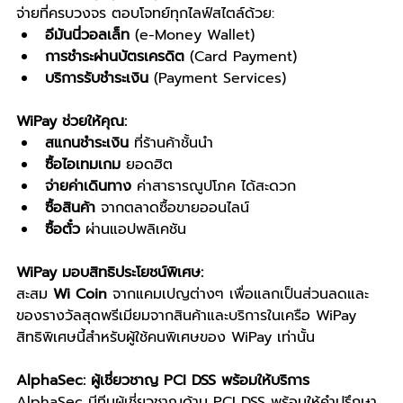
จ่ายที่ครบวงจร ตอบโจทย์ทุกไลฟ์สไตล์ด้วย:
อีมันนี่วอลเล็ท
 (e-Money Wallet)
การชำระผ่านบัตรเครดิต
 (Card Payment)
บริการรับชำระเงิน
 (Payment Services)
WiPay ช่วยให้คุณ:
สแกนชำระเงิน
 ที่ร้านค้าชั้นนำ
ซื้อไอเทมเกม
 ยอดฮิต
จ่ายค่าเดินทาง
 ค่าสาธารณูปโภค ได้สะดวก
ซื้อสินค้า
 จากตลาดซื้อขายออนไลน์
ซื้อตั๋ว
 ผ่านแอปพลิเคชัน
WiPay มอบสิทธิประโยชน์พิเศษ:
สะสม 
Wi Coin
 จากแคมเปญต่างๆ เพื่อแลกเป็นส่วนลดและ
ของรางวัลสุดพรีเมียมจากสินค้าและบริการในเครือ WiPay 
สิทธิพิเศษนี้สำหรับผู้ใช้คนพิเศษของ WiPay เท่านั้น
AlphaSec: ผู้เชี่ยวชาญ PCI DSS พร้อมให้บริการ
AlphaSec มีทีมผู้เชี่ยวชาญด้าน PCI DSS พร้อมให้คำปรึกษา